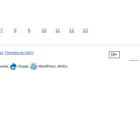
7
8
9
10
11
12
13
ка
,
Реклама на сайте
18+
omla,
Drupal,
WordPress, MODx.