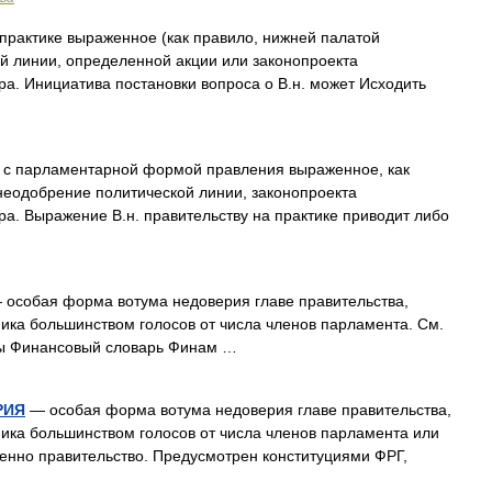
практике выраженное (как правило, нижней палатой
й линии, определенной акции или законопроекта
ра. Инициатива постановки вопроса о В.н. может Исходить
 с парламентарной формой правления выраженное, как
неодобрение политической линии, законопроекта
ра. Выражение В.н. правительству на практике приводит либо
особая форма вотума недоверия главе правительства,
ка большинством голосов от числа членов парламента. См.
ры Финансовый словарь Финам …
РИЯ
— особая форма вотума недоверия главе правительства,
ка большинством голосов от числа членов парламента или
твенно правительство. Предусмотрен конституциями ФРГ,