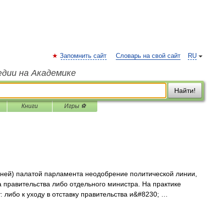
Запомнить сайт
Словарь на свой сайт
RU
едии на Академике
Найти!
Книги
Игры ⚽
ей) палатой парламента неодобрение политической линии,
 правительства либо отдельного министра. На практике
 либо к уходу в отставку правительства и&#8230; …