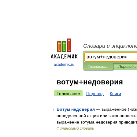
Словари и энциклоп
academic.ru
Толкования
Переводы
вотум+недоверия
Толкование
Перевод
Книги
Вотум недоверия
— выраженное (нижн
1
определенной акции или законопроекта
выражение вотума недоверия приводит:
Финансовый словарь