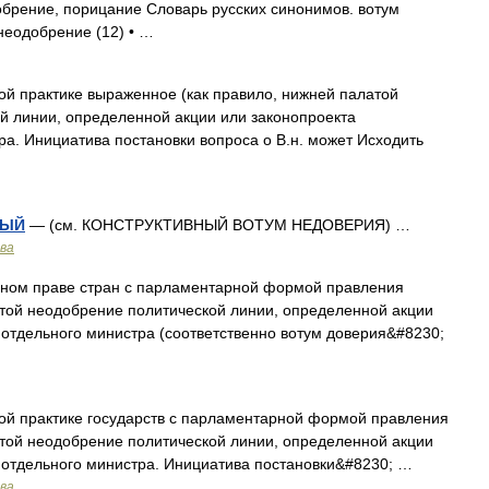
брение, порицание Словарь русских синонимов. вотум
 неодобрение (12) • …
й практике выраженное (как правило, нижней палатой
й линии, определенной акции или законопроекта
ра. Инициатива постановки вопроса о В.н. может Исходить
НЫЙ
— (см. КОНСТРУКТИВНЫЙ ВОТУМ НЕДОВЕРИЯ) …
ава
нном праве стран с парламентарной формой правления
атой неодобрение политической линии, определенной акции
 отдельного министра (соответственно вотум доверия&#8230;
й практике государств с парламентарной формой правления
атой неодобрение политической линии, определенной акции
 отдельного министра. Инициатива постановки&#8230; …
ава