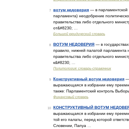
вотум недоверия
— в парламентской 
7
парламента) неодобрение политическо
правительства либо отдельного минист
от&#8230; …
Большой юридический словарь
ВОТУМ НЕДОВЕРИЯ
— в государствах
8
правило, нижней палатой парламента 
правительства либо отдельного минист
к&#8230; …
Политология: словарь-справочник
Конструктивный вотум недоверия
— 
9
выражающаяся в избрании ему преемни
также: Парламентский контроль Выбо
Финансовый словарь
КОНСТРУКТИВНЫЙ ВОТУМ НЕДОВЕ
10
выражающаяся в избрании ему преемни
той его палаты, перед которой ответс
Словении, Папуа …